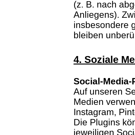
(z. B. nach ab
Anliegens). Z
insbesondere g
bleiben unberü
4. Soziale M
Social-Media-P
Auf unseren Se
Medien verwend
Instagram, Pint
Die Plugins kö
jeweiligen Soc