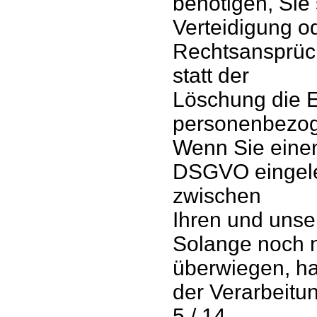
benötigen, Sie
Verteidigung 
Rechtsansprüc
statt der
Löschung die E
personenbezog
Wenn Sie einen
DSGVO eingele
zwischen
Ihren und uns
Solange noch n
überwiegen, ha
der Verarbeitu
5 / 14